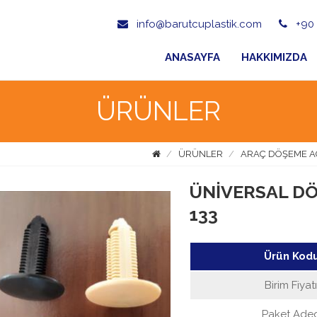
info@barutcuplastik.com
+90 
ANASAYFA
HAKKIMIZDA
ÜRÜNLER
ÜRÜNLER
ARAÇ DÖŞEME A
ÜNİVERSAL DÖŞ
133
Ürün Kod
Birim Fiyat
Paket Aded