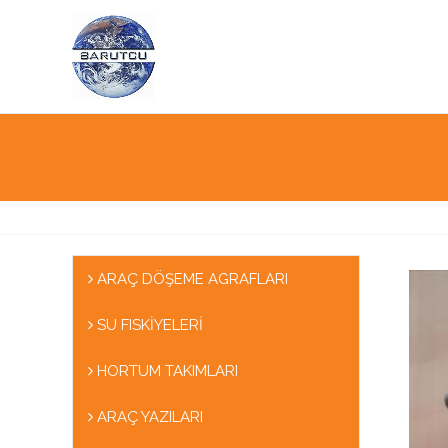
ARAÇ DÖŞEME AGRAFLARI
SU FISKİYELERİ
HORTUM TAKIMLARI
ARAÇ YAZILARI