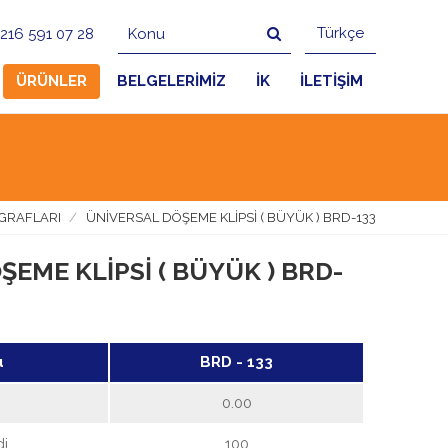
Türkçe
216 591 07 28
ÜRÜNLER
BELGELERİMİZ
İK
İLETİŞİM
GRAFLARI
ÜNİVERSAL DÖŞEME KLİPSİ ( BÜYÜK ) BRD-133
EME KLİPSİ ( BÜYÜK ) BRD-
u
BRD - 133
ı
0.00
i
100