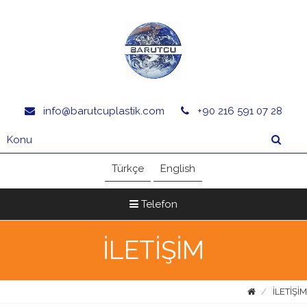
info@barutcuplastik.com
+90 216 591 07 28
Türkçe
English
Telefon
İLETİŞİM
İLETİŞİM